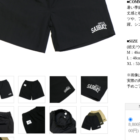
■COM
暑い季
丈感と
ツや、
躍。シ
■SIZE
(総丈/
M：46cm
L：48cm
XL：52c
※画像
実際の
予めご
8,80
00円)