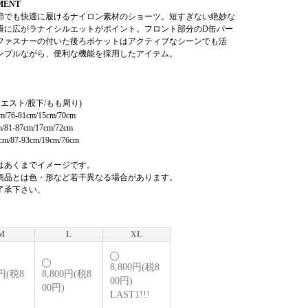
MENT
節でも快適に履けるナイロン素材のショーツ。短すぎない絶妙な
横に広がラナイシルエットがポイント。フロント部分のD缶パー
ファスナーの付いた後ろポケットはアクティブなシーンでも活
ンプルながら、便利な機能を採用したアイテム。
ウエスト/股下/もも周り)
/76-81cm/15cm/70cm
/81-87cm/17cm/72cm
m/87-93cm/19cm/76cm
はあくまでイメージです。
商品とは色・形など若干異なる場合があります。
了承下さい。
M
L
XL
8,800円(税8
0円(税8
8,800円(税8
00円)
00円)
LAST1!!!