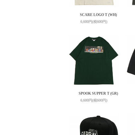
SCARE LOGO T (WH)
6,600円(税600円)
SPOOK SUPPER T (GR)
6,600円(税600円)