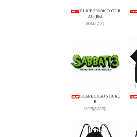
RUDIE SPOOK TOTE B
AG (BK)
SOLD OUT
SCARE LOGO STICKE
R
880円(税80円)