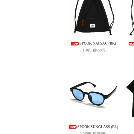
SPOOK NAPSAC (BK)
7,150円(税650円)
SPOOK SUNGLASS (BL)
5,500円(税500円)