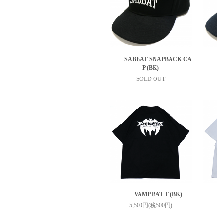
SABBAT SNAPBACK CA
P (BK)
SOLD OUT
VAMP BAT T (BK)
5,500円(税500円)