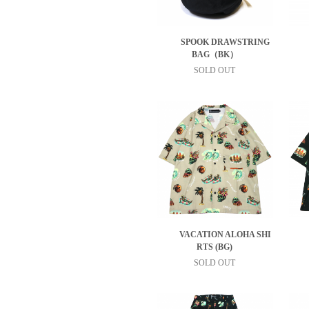
SPOOK DRAWSTRING
BAG（BK）
SOLD OUT
VACATION ALOHA SHI
RTS (BG)
SOLD OUT