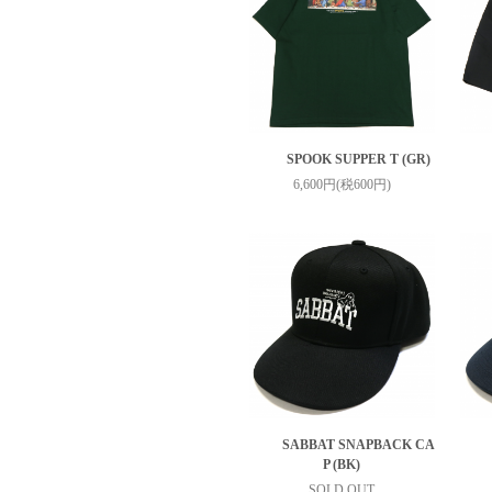
SPOOK SUPPER T (GR)
6,600円(税600円)
SABBAT SNAPBACK CA
P (BK)
SOLD OUT