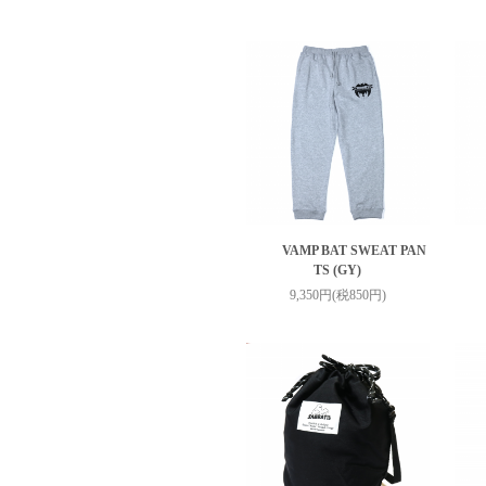
VAMP BAT SWEAT PAN
TS (GY)
9,350円(税850円)