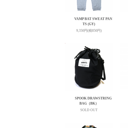
VAMP BAT SWEAT PAN
TS (GY)
9,350円(税850円)
SPOOK DRAWSTRING
BAG（BK）
SOLD OUT